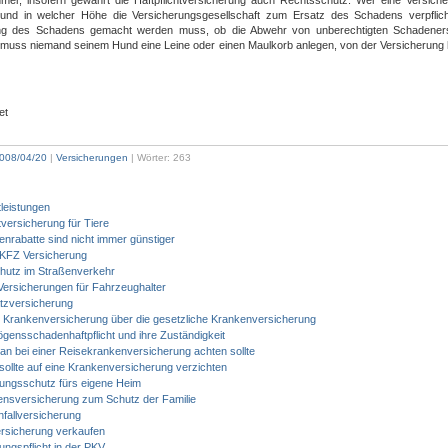
mer, insofern gewährt die Haftpflichtversicherung auch Rechtsschutz. Wer eine Versiche
nd in welcher Höhe die Versicherungsgesellschaft zum Ersatz des Schadens verpflicht
g des Schadens gemacht werden muss, ob die Abwehr von unberechtigten Schadener
ch muss niemand seinem Hund eine Leine oder einen Maulkorb anlegen, von der Versicherung 
et
008/04/20
|
Versicherungen
| Wörter: 263
tleistungen
htversicherung für Tiere
nrabatte sind nicht immer günstiger
 KFZ Versicherung
hutz im Straßenverkehr
Versicherungen für Fahrzeughalter
tzversicherung
ge Krankenversicherung über die gesetzliche Krankenversicherung
gensschadenhaftpflicht und ihre Zuständigkeit
n bei einer Reisekrankenversicherung achten sollte
ollte auf eine Krankenversicherung verzichten
ungsschutz fürs eigene Heim
ensversicherung zum Schutz der Familie
nfallversicherung
rsicherung verkaufen
ungspflicht in der PKV