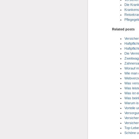
Die Krank
Krankens
Reisekra
Pflegegel
Related posts
Versicher
Haftpflic
Haftpflich
Die Vermö
Zweitwage
Zahnersa
Worauf ma
Wie man d
Webverze
Was verst
Was leist
Was ist e
Was beinh
Warum ist
Vorteile 
Versorgu
Versicher
Versiche
Top-Lebe
Schöne u