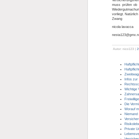
Versicherungsneh
muss prüfen ob u
Wiedergutmachun
vorliegt. Natürli
Zwang
nicola lavacca
nesta123@gmx.n
Autor: nico123 |
2
Haftpflich
Haftpflic
Zweitwage
Infos zur
Rechtssc
Wichtige 
Zahnersa
Freiwilli
Die Vermö
Worauf ma
Niemand s
Versicher
Risikoleb
Private U
Lebensve
Versicher