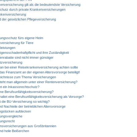
enversicherung gilt als die bedeutendste Versicherung
chutz durch private Krankenversicherungen
nkenversicherung
d der gesetzlichen Pflegeversicherung
ungsschutz fürs eigene Heim
htversicherung für Tiere
tleistungen
gensschadenhaftpflicht und ihre Zuständigkeit
nrabatte sind nicht immer günstiger
tzversicherung
n bei einer Reisekrankenversicherung achten sollte
as Finanzamt an der eigenen Altersvorsorge beteiligt!
ichnisse zum Thema Versicherungen
eht man allgemein unter einer Rentenversicherung?
et ein Inkassorechtschutz?
ine Berufsunfähigkeitsversicherung?
altet eine Berufsunfähigkeitsversicherung als Vorsorge?
 die BU-Versicherung so wichtig?
und Nachteile der betrieblichen Altersvorsorge
ngslücken aufdecken
ungsvergleiche
rungsrecht
nsversicherungen aus Großbritannien
nd heile Beißerchen