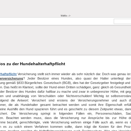
blabla -->
fos zu der Hundehalterhaftpflicht
haftpflicht
Versicherung stellt sich immer wieder als sehr nützlich dar. Doch was genau ist
ierversicherung
? Jeder Besitzer eines Hundes, also quasi der Halter unterliegt de
ung gemäß §833 Bürgerliches Gesetzbuch (BGB), dies hat der Gesetzgeber festgelegt und
n. Das heißt im Klartext, sollte der Hund einen Dritten schädigen, ganz gleich ob Gesundhei
 der Besitzer des Hundes dafür haftbar zu mache und zwar in unbegrenzter Höhe, mit ge
en und unabhängig von Verschulden oder Nichtverschulden! Wichtig ist selbstverstän
 folgend die Antwort: Versichert sind erstens der Versicherungsnehmer und auch d
mer, die als Hundehalter gesamt betrachtet werden und somit ihre Eigenschaft erfüll
ine Aushilfe den Hund spazieren führt und es geschieht zu diesem Zeitpunkt etwas, dann
sichert. Die Versicherung springt in folgenden Fällen ein, Personenschäden, S
en. Beachtet werden muss, dass die Versicherung nur Ansprüche bis zur Höhe de
me bezahlt, gerechtfertigte, viele Versicherung wehren einige Fälle auch ab, wenn es
fern es zu solch einem Verfahren kommen sollte, dann trägt die Kosten für den Pro