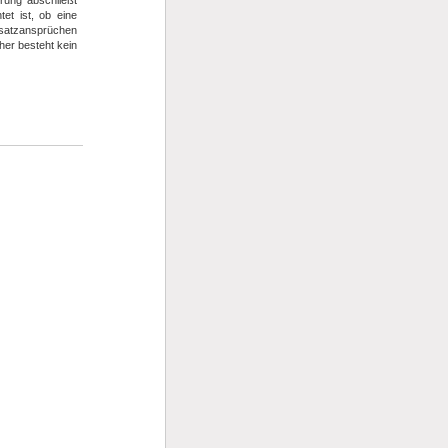
rung abschließt
et ist, ob eine
satzansprüchen
her besteht kein