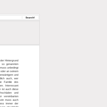
 der Hintergrund
r so genannten
 muss unbedingt
t oder an seinem
genwärtigem und
dlich auch, wer
ie Familie des
en. Interessant
 ist auch diese
achschäden und
r vereinbarten
 sein muss auch
zess immer der