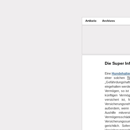
Artikelo
Archives
Die Super In
Eine
Hundehalter
einer solchen
T
„Gefährdungshaft
eingehalten werde
Vermögen, so ist
künftigen Vermög
versichert ist,
Versicherungsneh
außerdem, wenn e
Aushilfe mitver
Vermögensschäd
Versicherungssum
gerichtlich. So