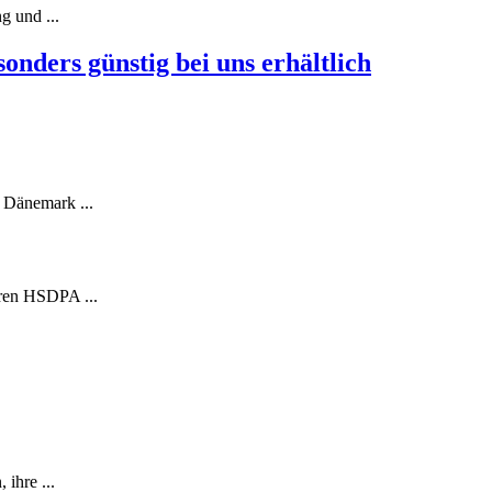
g und ...
onders günstig bei uns erhältlich
d Dänemark ...
hren HSDPA ...
ihre ...