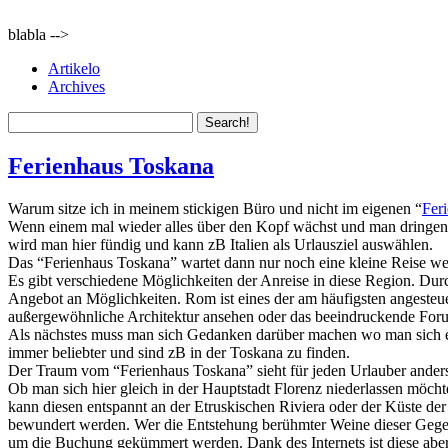
blabla -->
Artikelo
Archives
Ferienhaus Toskana
Warum sitze ich in meinem stickigen Büro und nicht im eigenen “
Fer
Wenn einem mal wieder alles über den Kopf wächst und man dringend 
wird man hier fündig und kann zB Italien als Urlausziel auswählen.
Das “Ferienhaus Toskana” wartet dann nur noch eine kleine Reise we
Es gibt verschiedene Möglichkeiten der Anreise in diese Region. Dur
Angebot an Möglichkeiten. Rom ist eines der am häufigsten angesteuert
außergewöhnliche Architektur ansehen oder das beeindruckende Fo
Als nächstes muss man sich Gedanken darüber machen wo man sich ein
immer beliebter und sind zB in der Toskana zu finden.
Der Traum vom “Ferienhaus Toskana” sieht für jeden Urlauber anders a
Ob man sich hier gleich in der Hauptstadt Florenz niederlassen möchte
kann diesen entspannt an der Etruskischen Riviera oder der Küste d
bewundert werden. Wer die Entstehung berühmter Weine dieser Gegend
um die Buchung gekümmert werden. Dank des Internets ist diese aber